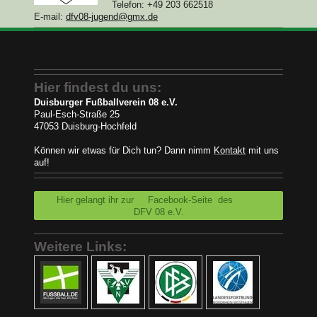
Telefon: +49 203 662518
E-mail:
dfv08-jugend@gmx.de
Hier findest du uns:
Duisburger Fußballverein 08 e.V.
Paul-Esch-Straße 25
47053 Duisburg-Hochfeld
Können wir etwas für Dich tun? Dann nimm
Kontakt
mit uns
auf!
Hier gelangt ihr zur Facebook-Seite des
DFV 08 e.V.
Weitere Links: