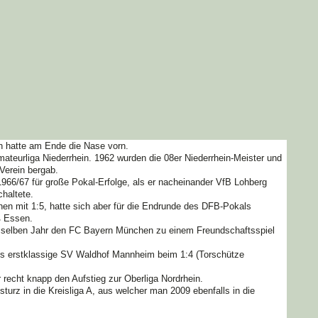
n hatte am Ende die Nase vorn.
mateurliga Niederrhein. 1962 wurden die 08er Niederrhein-Meister und
 Verein bergab.
 1966/67 für große Pokal-Erfolge, als er nacheinander VfB Lohberg
chaltete.
en mit 1:5, hatte sich aber für die Endrunde des DFB-Pokals
ß Essen.
im selben Jahr den FC Bayern München zu einem Freundschaftsspiel
ls erstklassige SV Waldhof Mannheim beim 1:4 (Torschütze
r recht knapp den Aufstieg zur Oberliga Nordrhein.
bsturz in die Kreisliga A, aus welcher man
2009 ebenfalls in die