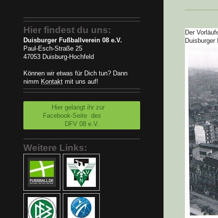
Hier findest du uns:
Der Vorläuf
Duisburger Fußballverein 08 e.V.
Duisburger 
Paul-Esch-Straße 25
47053 Duisburg-Hochfeld
Können wir etwas für Dich tun? Dann
nimm
Kontakt
mit uns auf!
Hier gelangt ihr zur
Facebook-Seite des
DFV 08 e.V.
Weitere Links: