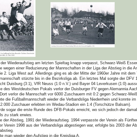
der Wiederaufstieg am letzten Spieltag knapp verpasst, Schwarz-Weiß Esse
te wegen einer Reduzierung der Mannschaften in der Liga der Abstieg in die A
die 2. Liga West auf. Allerdings ging es ab der Mitte der 1960er Jahre mit dem
mannschaft stürzte bis in die Bezirksliga ab. Ein letztes Mal sorgte der DFV
racht Duisburg (3:1), VfR Neuss (1:0 n.V.) und Bayer 04 Leverkusen (1:0) auss
le des Westdeutschen Pokals verlor der Duisburger FV gegen Alemannia Aach
t. Dort verlor die Mannschaft vor 6000 Zuschauern mit 0:2 gegen Schwarz-Wei
hte die Fußballmannschaft wieder die Verbandsliga Niederrhein und konnte 
2.000 Zuschauer erlebten im Wedau-Stadion ein 1:4 (Torschütze Balsam).
de sogar die erste Runde des DFB-Pokals erreicht, wo sich jedoch der dama
s zu stark erwies.
te der Abstieg, 1991 der Wiederaufstieg. 1994 verpasste der Verein als Fünfte
 Verein 1998 aus der Verbandsliga abgestiegen war,
erfolgte bis 2003 der A
 abstieg.
te man wieder den Aufstieg in die Kreisliga A.