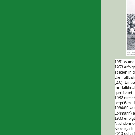
1951 wurde 
1953 erfolg
stiegen in 
Die Fußball
(2:0), Eint
Im Halbfina
qualifizier
1982 erreic
begrüßen: 1
1984/85 wur
Lohmann) al
1988 erfolg
Nachdem der
Kreisliga B
2010 schaff