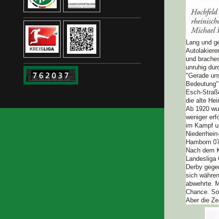
Lang und ge
Autolakiere
und braches
unruhig dur
"Gerade uns
Bedeutung",
Esch-Straße
die alte He
Ab 1920 wur
weniger erf
im Kampf um
Niederrhein
Hamborn 07 
Nach dem Kr
Landesliga 
Derby gege
sich währen
abwehrte. M
Chance. So 
Aber die Ze