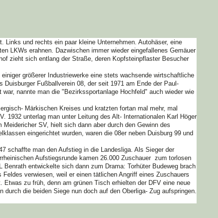
 Links und rechts ein paar kleine Unternehmen. Autohäser, eine
parkten LKWs erahnen. Dazwischen immer wieder eingefallenes Gemäuer
 zieht sich entlang der Straße, deren Kopfsteinpflaster Besucher
einiger größerer Industriewerke eine stets wachsende wirtschaftliche
s Duisburger Fußballverein 08, der seit 1971 am Ende der Paul-
 war, nannte man die "Bezirkssportanlage Hochfeld" auch wieder wie
ergisch- Märkischen Kreises und kratzten fortan mal mehr, mal
. 1932 unterlag man unter Leitung des Alt- Internationalen Karl Höger
m Meidericher SV, hielt sich dann aber durch den Gewinn des
elklassen eingerichtet wurden, waren die 08er neben Duisburg 99 und
7 schaffte man den Aufstieg in die Landesliga. Als Sieger der
derrheinischen Aufstiegsrunde kamen 26.000 Zuschauer zum torlosen
L Benrath entwickelte sich dann zum Drama: Torhüter Budeweg brach
Feldes verwiesen, weil er einen tätlichen Angriff eines Zuschauers
t. Etwas zu früh, denn am grünen Tisch erhielten der DFV eine neue
en durch die beiden Siege nun doch auf den Oberliga- Zug aufspringen.