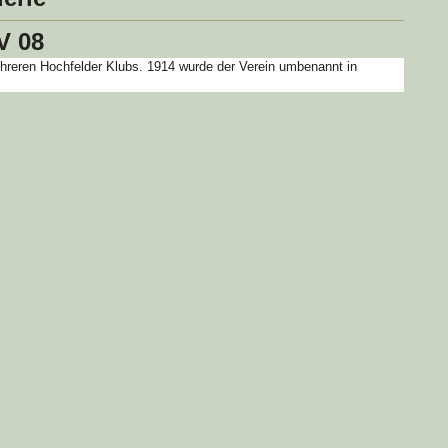
V 08
ehreren Hochfelder Klubs. 1914 wurde der Verein umbenannt in