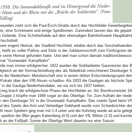
wunden zieht sich die Paul-Esch-Straße durch das Hochfelder Gewerbegebiet.
rei, eine Schreinerei und einige Speditionen. Zumindest lassen das die ge
 Gelände. Eine Schotterhalde auf dem ehemaligen Bahnhofswerk Hauptbahnhof
chschüttelt.
ere engere Heimat, der Stadtteil Hochfeld, erlebte durch das Sesshaftwerden 
 heißt es voller Pathos und Stolz in der Jubiläumsschrift zum Fünfzigsten de
 seine Heimat gefunden hatte. Und weil man schon damals traditionsbewusst
imat "Grunewald- Kampfbahn".
de man immer erfolgreicher. 1922 wurden die Stahlarbeiter Gaumeister des B
olgreich an der Vormachtstellung des als Nobelklub verschrienen Duisburger SV
 die Niederrhein- Meisterschaft erst in einem dritten Entscheidungsspiel de
-Pokals über den VfB Alsum schadlos- Als 1933 die Gauligen als höchste Spi
in der Gauliga Niederrheindabei, wo sie sich bis 1937 hielten.
ieg brach die erfolgreichste Phase der Hochfelder an. Als Bezirksmeister 194
Gruppe 1 klopfte man 1949 sogar an das Oberliga- Tor. Zum Auftakt der nie
n den Duisburger SV in die Grunewald- Kampfbahn. Das zweite Spiel beim Vf
d des Spiels den Arm und Verteidiger Gebhardt wurde vom Schiedsrichter des 
it neun Spielern ging man mit 1:4 unter und der Aufstieg wurde ad acta geleg
spielten die 08er gegen Katernberg (4:0) und den VfL Witten (1:0) und konnt
it an der Fußball- Sonne der Oberliga West dauerte nur eine Saison.