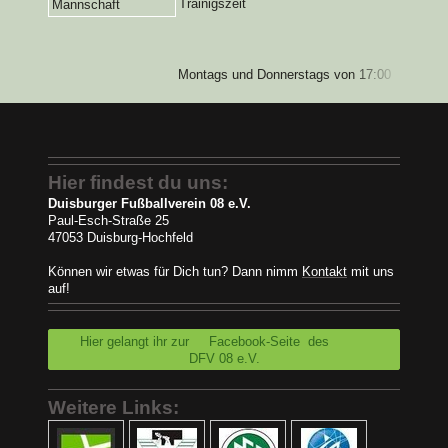
Trainigszeit
Mannschaft
Montags und Donnerstags von 17:00 bis 18:3
Hier findest du uns:
Duisburger Fußballverein 08 e.V.
Paul-Esch-Straße 25
47053 Duisburg-Hochfeld
Können wir etwas für Dich tun? Dann nimm
Kontakt
mit uns
auf!
Hier gelangt ihr zur Facebook-Seite des
DFV 08 e.V.
Weitere Links: