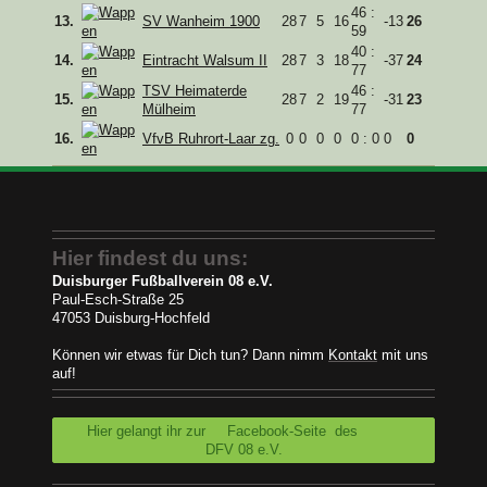
46 :
13.
SV Wanheim 1900
28
7
5
16
-13
26
59
40 :
14.
Eintracht Walsum II
28
7
3
18
-37
24
77
TSV Heimaterde
46 :
15.
28
7
2
19
-31
23
Mülheim
77
16.
VfvB Ruhrort-Laar zg.
0
0
0
0
0 : 0
0
0
Hier findest du uns:
Duisburger Fußballverein 08 e.V.
Paul-Esch-Straße 25
47053 Duisburg-Hochfeld
Können wir etwas für Dich tun? Dann nimm
Kontakt
mit uns
auf!
Hier gelangt ihr zur Facebook-Seite des
DFV 08 e.V.