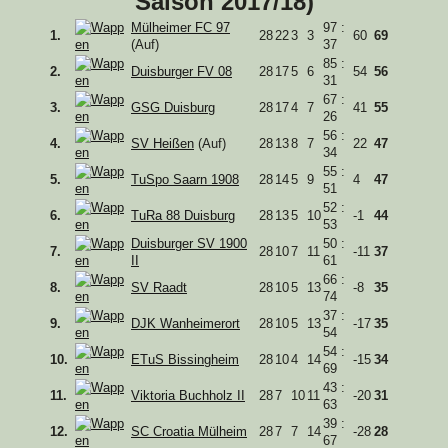
Saison 2017/18)
Mülheimer FC 97
97 :
1.
28
22
3
3
60
69
(Auf)
37
85 :
2.
Duisburger FV 08
28
17
5
6
54
56
31
67 :
3.
GSG Duisburg
28
17
4
7
41
55
26
56 :
4.
SV Heißen
(Auf)
28
13
8
7
22
47
34
55 :
5.
TuSpo Saarn 1908
28
14
5
9
4
47
51
52 :
6.
TuRa 88 Duisburg
28
13
5
10
-1
44
53
Duisburger SV 1900
50 :
7.
28
10
7
11
-11
37
II
61
66 :
8.
SV Raadt
28
10
5
13
-8
35
74
37 :
9.
DJK Wanheimerort
28
10
5
13
-17
35
54
54 :
10.
ETuS Bissingheim
28
10
4
14
-15
34
69
43 :
11.
Viktoria Buchholz II
28
7
10
11
-20
31
63
39 :
12.
SC Croatia Mülheim
28
7
7
14
-28
28
67