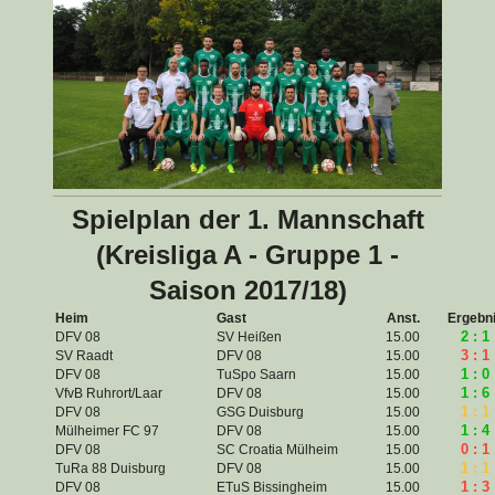
Spielplan der 1. Mannschaft
(Kreisliga A - Gruppe 1 -
Saison 2017/18)
Heim
Gast
Anst.
Ergebn
2 : 1
DFV 08
SV Heißen
15.00
3 : 1
SV Raadt
DFV 08
15.00
1 : 0
DFV 08
TuSpo Saarn
15.00
1 : 6
VfvB Ruhrort/Laar
DFV 08
15.00
1 : 1
DFV 08
GSG Duisburg
15.00
1 : 4
Mülheimer FC 97
DFV 08
15.00
0 : 1
DFV 08
SC Croatia Mülheim
15.00
1 : 1
TuRa 88 Duisburg
DFV 08
15.00
1 : 3
DFV 08
ETuS Bissingheim
15.00