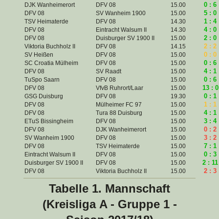
0 : 6
DJK Wanheimerort
DFV 08
15.00
5 : 0
DFV 08
SV Wanheim 1900
15.00
1 : 4
TSV Heimaterde
DFV 08
14.30
4 : 0
DFV 08
Eintracht Walsum II
14.30
2 : 0
DFV 08
Duisburger SV 1900 II
15.00
2 : 2
Viktoria Buchholz II
DFV 08
14.15
0 : 0
SV Heißen
DFV 08
15.00
0 : 6
SC Croatia Mülheim
DFV 08
15.00
4 : 1
DFV 08
SV Raadt
15.00
0 : 6
TuSpo Saarn
DFV 08
15.00
13 : 0
DFV 08
VfvB Ruhrort/Laar
15.00
0 : 1
GSG Duisburg
DFV 08
19.30
1 : 1
DFV 08
Mülheimer FC 97
15.00
4 : 1
DFV 08
Tura 88 Duisburg
15.00
3 : 4
ETuS Bissingheim
DFV 08
15.00
0 : 2
DFV 08
DJK Wanheimerort
15.00
3 : 2
SV Wanheim 1900
DFV 08
15.00
7 : 1
DFV 08
TSV Heimaterde
15.00
0 : 3
Eintracht Walsum II
DFV 08
15.00
2 : 11
Duisburger SV 1900 II
DFV 08
15.00
2 : 3
DFV 08
Viktoria Buchholz II
15.00
Tabelle 1. Mannschaft
(Kreisliga A - Gruppe 1 -