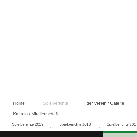
Home
Spielberichte
der Verein / Galerie
Kontakt / Mitgliedschaft
Spielberichte 2019
Spielberichte 2018
Spielberichte 201