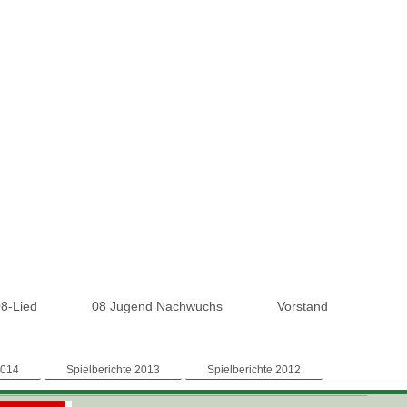
08-Lied
08 Jugend Nachwuchs
Vorstand
2014
Spielberichte 2013
Spielberichte 2012