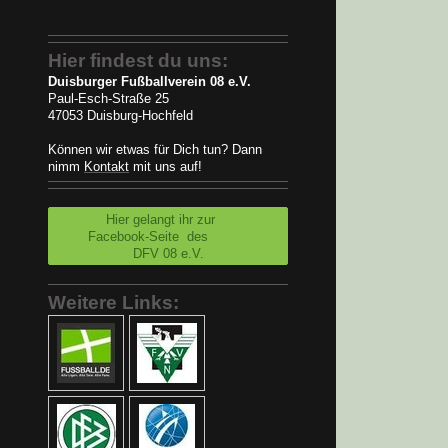
Hier findest du uns:
Duisburger Fußballverein 08 e.V.
Paul-Esch-Straße 25
47053 Duisburg-Hochfeld
Können wir etwas für Dich tun? Dann
nimm
Kontakt
mit uns auf!
Hier gelangt ihr zur
Facebook-Seite des
DFV 08 e.V.
Weitere Links: