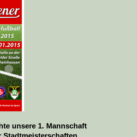
chte unsere 1. Mannschaft
r Stadtmeisterschaften