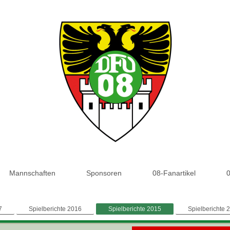
Mannschaften
Sponsoren
08-Fanartikel
7
Spielberichte 2016
Spielberichte 2015
Spielberichte 