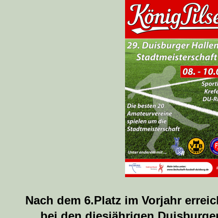
Nach dem 6.Platz im Vorjahr errei
bei den diesjährigen Duisburge